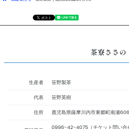
茶寮ささの
生産者
笹野製茶
代表
笹野英樹
住所
鹿児島県薩摩川内市東郷町南瀬60
0996-42-4075（チケット問い合