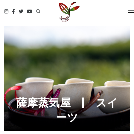
HOME
地紅茶サミットとは?
チケット情報
出展者
お問い合せ
薩摩蒸気屋 | スイ
ーツ