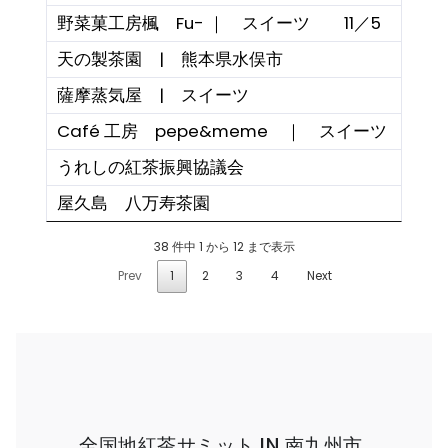
野菜菓工房楓 Fu- ｜ スイーツ 11／5
天の製茶園 | 熊本県水俣市
薩摩蒸気屋 | スイーツ
Café 工房 pepe&meme ｜ スイーツ
うれしの紅茶振興協議会
屋久島 八万寿茶園
38 件中 1 から 12 まで表示
Prev
1
2
3
4
Next
全国地紅茶サミット IN 南九州市